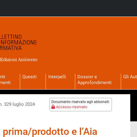
nti
Quesiti
Interpelli
Dossier e
Gli Aut
menti
Approfondimenti
Documento riservato agli abbonati:
n. 329 luglio 2024
Accesso riservato
 prima/prodotto e l’Aia