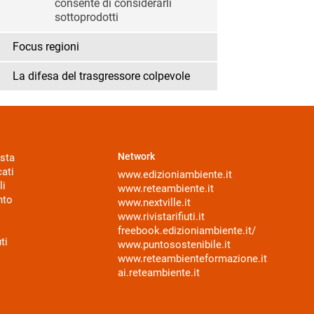
consente di considerarli
sottoprodotti
Focus regioni
La difesa del trasgressore colpevole
Network
sta
ati
www.edizioniambiente.it
li
www.reteambiente.it
nto
www.nextville.it
www.rivistarifiuti.it
freebook.edizioniambiente.it/
ti
www.puntosostenibile.it
www.reteambienteformazione.it
ai.reteambiente.it