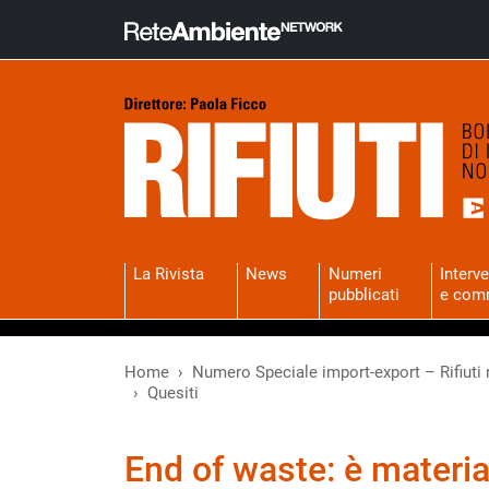
La Rivista
News
Numeri
Interve
pubblicati
e com
Home
Numero Speciale import-export – Rifiuti 
Quesiti
End of waste: è materia