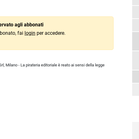
rvato agli abbonati
bonato, fai
login
per accedere.
l, Milano - La pirateria editoriale è reato ai sensi della legge