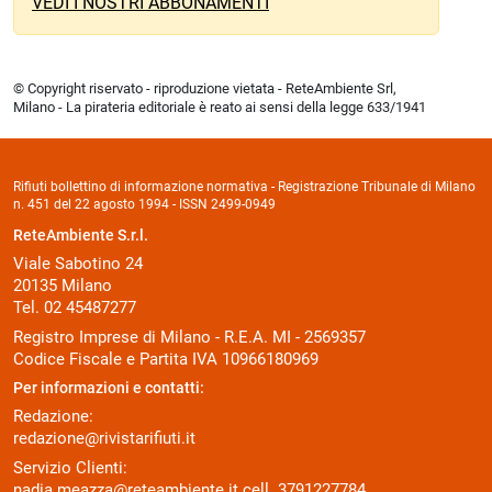
VEDI I NOSTRI ABBONAMENTI
© Copyright riservato - riproduzione vietata - ReteAmbiente Srl,
Milano - La pirateria editoriale è reato ai sensi della legge 633/1941
Rifiuti bollettino di informazione normativa - Registrazione Tribunale di Milano
n. 451 del 22 agosto 1994 - ISSN 2499-0949
ReteAmbiente S.r.l.
Viale Sabotino 24
20135 Milano
Tel. 02 45487277
Registro Imprese di Milano - R.E.A. MI - 2569357
Codice Fiscale e Partita IVA 10966180969
Per informazioni e contatti:
Redazione:
redazione@rivistarifiuti.it
Servizio Clienti:
nadia.meazza@reteambiente.it
cell.
3791227784