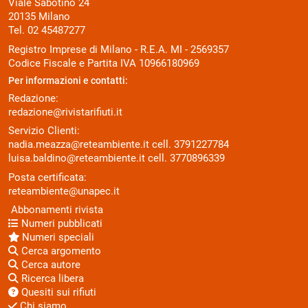
Viale Sabotino 24
20135 Milano
Tel. 02 45487277
Registro Imprese di Milano - R.E.A. MI - 2569357
Codice Fiscale e Partita IVA 10966180969
Per informazioni e contatti:
Redazione:
redazione@rivistarifiuti.it
Servizio Clienti:
nadia.meazza@reteambiente.it
cell.
3791227784
luisa.baldino@reteambiente.it
cell.
3770896339
Posta certificata:
reteambiente@unapec.it
Abbonamenti rivista
Numeri pubblicati
Numeri speciali
Cerca argomento
Cerca autore
Ricerca libera
Quesiti sui rifiuti
Chi siamo