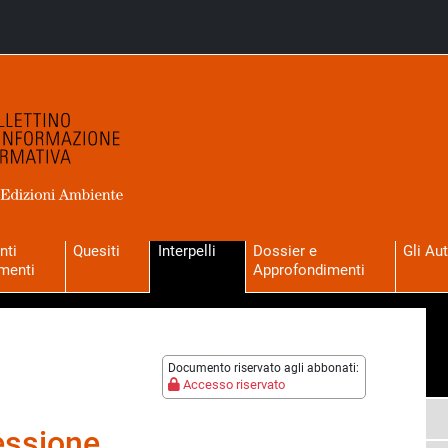
nti
Quesiti
Interpelli
Dossier e
Gli Aut
menti
Approfondimenti
Documento riservato agli abbonati:
Accesso riservato
essione