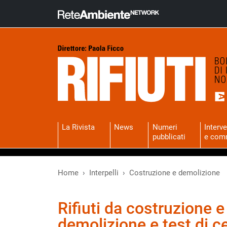
La Rivista
News
Numeri
Interve
pubblicati
e com
Home
Interpelli
Costruzione e demolizione
Rifiuti da costruzione e
demolizione e test di c