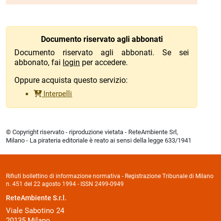
Documento riservato agli abbonati
Documento riservato agli abbonati. Se sei
abbonato, fai
login
per accedere.
Oppure acquista questo servizio:
Interpelli
© Copyright riservato - riproduzione vietata - ReteAmbiente Srl,
Milano - La pirateria editoriale è reato ai sensi della legge 633/1941
Rifiuti bollettino di informazione normativa - Registrazione Tribunale di Milano
n. 451 del 22 agosto 1994 - ISSN 2499-0949
ReteAmbiente S.r.l.
Viale Sabotino 24
20135 Milano