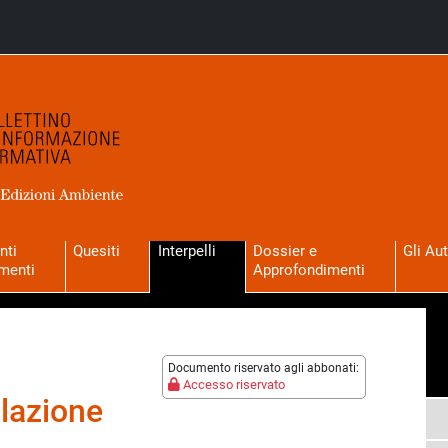
nti
Quesiti
Interpelli
Dossier e
Gli Aut
menti
Approfondimenti
Documento riservato agli abbonati:
Accesso riservato
lazione