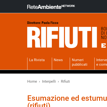
La Rivista
News
Numeri
Interve
pubblicati
e com
Home
Interpelli
Rifiuti
Esumazione ed estumu
(rifiuti)