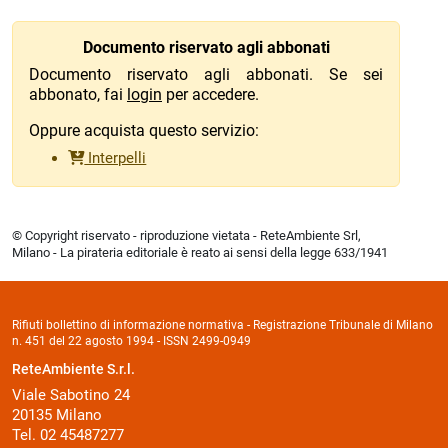
Documento riservato agli abbonati
Documento riservato agli abbonati. Se sei
abbonato, fai
login
per accedere.
Oppure acquista questo servizio:
Interpelli
© Copyright riservato - riproduzione vietata - ReteAmbiente Srl,
Milano - La pirateria editoriale è reato ai sensi della legge 633/1941
Rifiuti bollettino di informazione normativa - Registrazione Tribunale di Milano
n. 451 del 22 agosto 1994 - ISSN 2499-0949
ReteAmbiente S.r.l.
Viale Sabotino 24
20135 Milano
Tel. 02 45487277