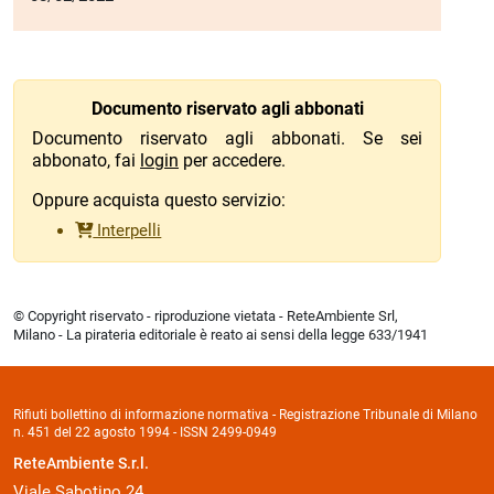
Documento riservato agli abbonati
Documento riservato agli abbonati. Se sei
abbonato, fai
login
per accedere.
Oppure acquista questo servizio:
Interpelli
© Copyright riservato - riproduzione vietata - ReteAmbiente Srl,
Milano - La pirateria editoriale è reato ai sensi della legge 633/1941
Rifiuti bollettino di informazione normativa - Registrazione Tribunale di Milano
n. 451 del 22 agosto 1994 - ISSN 2499-0949
ReteAmbiente S.r.l.
Viale Sabotino 24