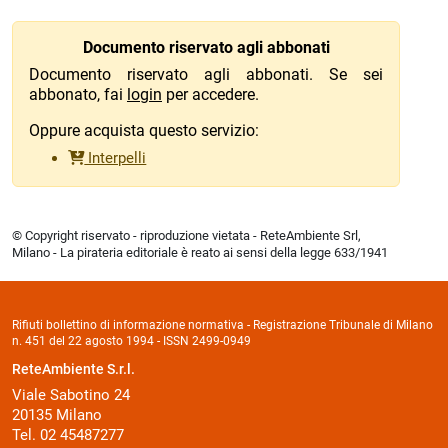
Documento riservato agli abbonati
Documento riservato agli abbonati. Se sei
abbonato, fai
login
per accedere.
Oppure acquista questo servizio:
Interpelli
© Copyright riservato - riproduzione vietata - ReteAmbiente Srl,
Milano - La pirateria editoriale è reato ai sensi della legge 633/1941
Rifiuti bollettino di informazione normativa - Registrazione Tribunale di Milano
n. 451 del 22 agosto 1994 - ISSN 2499-0949
ReteAmbiente S.r.l.
Viale Sabotino 24
20135 Milano
Tel. 02 45487277