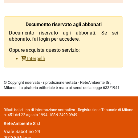
Documento riservato agli abbonati
Documento riservato agli abbonati. Se sei
abbonato, fai
login
per accedere.
Oppure acquista questo servizio:
Interpelli
© Copyright riservato - riproduzione vietata - ReteAmbiente Srl,
Milano - La pirateria editoriale è reato ai sensi della legge 633/1941
Rifiuti bollettino di informazione normativa - Registrazione Tribunale di Milano
n. 451 del 22 agosto 1994 - ISSN 2499-0949
ReteAmbiente S.r.l.
Viale Sabotino 24
20135 Milano