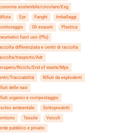
conomia sostenibile/circolare/Esg
ilizia
Epr
Fanghi
Imballaggi
onitoraggio
Oli esausti
Plastica
neumatici fuori uso (Pfu)
accolta differenziata e centri di raccolta
accolta/trasporto/Adr
ecupero/Riciclo/End of waste/Mps
entri/Tracciabilità
Rifiuti da esplodenti
fiuti delle navi
ifiuti organici e compostaggio
ischio ambientale
Sottoprodotti
erritorio
Tessile
Veicoli
erde pubblico e privato