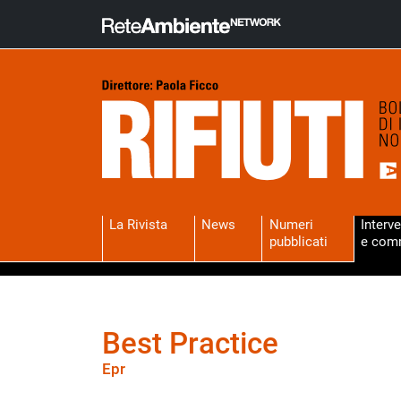
La Rivista
News
Numeri
Interve
pubblicati
e com
Best Practice
Epr