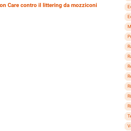
ion Care contro il littering da mozziconi
E
Ed
M
P
R
R
R
R
Ri
R
R
T
V