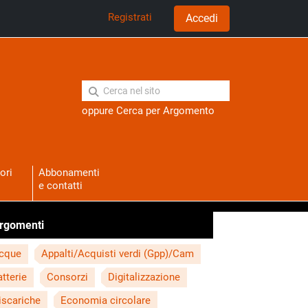
Registrati
Accedi
oppure
Cerca per Argomento
ori
Abbonamenti
e contatti
rgomenti
cque
Appalti/Acquisti verdi (Gpp)/Cam
atterie
Consorzi
Digitalizzazione
iscariche
Economia circolare