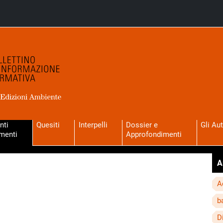
nti
Quesiti
Interpelli
Dossier e
Gli Aut
menti
Approfondimenti
A
A
b
D