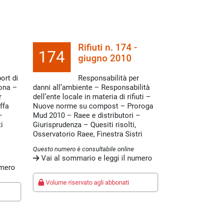
Rifiuti n. 174 -
174
giugno 2010
ort di
Responsabilità per
sona –
danni all’ambiente – Responsabilità
r
dell’ente locale in materia di rifiuti –
ffa
Nuove norme su compost – Proroga
–
Mud 2010 – Raee e distributori –
i
Giurisprudenza – Quesiti risolti,
Osservatorio Raee, Finestra Sistri
Questo numero è consultabile online
Vai al sommario e leggi il numero
umero
Volume riservato agli abbonati