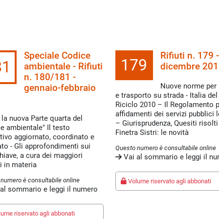
Speciale Codice
Rifiuti n. 179 -
179
81
ambientale - Rifiuti
dicembre 201
n. 180/181 -
Nuove norme per ri
gennaio-febbraio
e trasporto su strada - Italia del
1
Riciclo 2010 – Il Regolamento p
affidamenti dei servizi pubblici l
i: la nuova Parte quarta del
– Giurisprudenza, Quesiti risolti
e ambientale" Il testo
Finetra Sistri: le novità
ivo aggiornato, coordinato e
to - Gli approfondimenti sui
Questo numero è consultabile online
hiave, a cura dei maggiori
Vai al sommario e leggi il n
i in materia
numero è consultabile online
Volume riservato agli abbonati
al sommario e leggi il numero
ume riservato agli abbonati