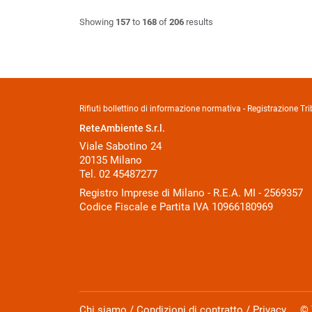
Showing
157
to
168
of
206
results
Rifiuti bollettino di informazione normativa - Registrazione 
ReteAmbiente S.r.l.
Viale Sabotino 24
20135 Milano
Tel. 02 45487277
Registro Imprese di Milano - R.E.A. MI - 2569357
Codice Fiscale e Partita IVA 10966180969
Chi siamo
/
Condizioni di contratto
/
Privacy
© Tut