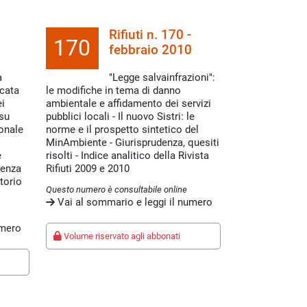
Rifiuti n. 170 -
170
febbraio 2010
a
"Legge salvainfrazioni":
icata
le modifiche in tema di danno
ei
ambientale e affidamento dei servizi
 su
pubblici locali - Il nuovo Sistri: le
ionale
norme e il prospetto sintetico del
MinAmbiente - Giurisprudenza, quesiti
e
risolti - Indice analitico della Rivista
denza
Rifiuti 2009 e 2010
torio
Questo numero è consultabile online
Vai al sommario e leggi il numero
umero
Volume riservato agli abbonati