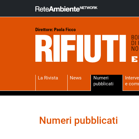
La Rivista
News
Numeri
Interve
pubblicati
e com
Numeri pubblicati