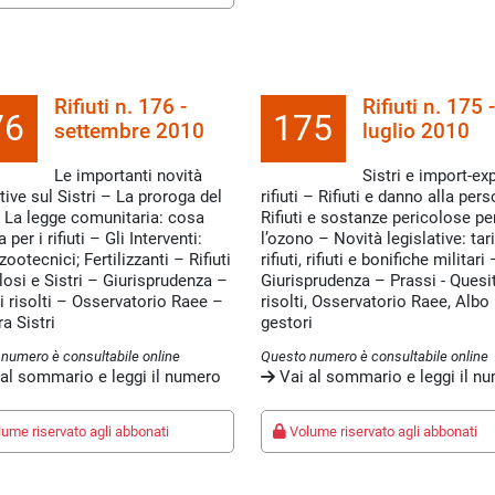
Rifiuti n. 176 -
Rifiuti n. 175 -
76
175
settembre 2010
luglio 2010
Le importanti novità
Sistri e import-exp
ive sul Sistri – La proroga del
rifiuti – Rifiuti e danno alla per
La legge comunitaria: cosa
Rifiuti e sostanze pericolose pe
per i rifiuti – Gli Interventi:
l’ozono – Novità legislative: tari
zootecnici; Fertilizzanti – Rifiuti
rifiuti, rifiuti e bonifiche militari 
losi e Sistri – Giurisprudenza –
Giurisprudenza – Prassi - Quesit
i risolti – Osservatorio Raee –
risolti, Osservatorio Raee, Albo
ra Sistri
gestori
numero è consultabile online
Questo numero è consultabile online
al sommario e leggi il numero
Vai al sommario e leggi il n
ume riservato agli abbonati
Volume riservato agli abbonati