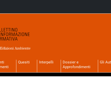
nti
Quesiti
Interpelli
Dossier e
Gli Aut
menti
Approfondimenti