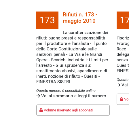
Rifiuti n. 173 -
173
1
maggio 2010
La caratterizzazione dei
rifiuti: buone prassi e responsabilità
l’iscr
per il produttore e l'analista - Il punto
Prorog
della Corte Costituzionale sulle
Raee –
sanzioni penali - La Via e le Grandi
delega
Opere - Scarichi industriali: i limiti per
senza 
l'arresto - Giurisprudenza su:
Quesit
smaltimento abusivi, spandimento di
FINES
inerti, nozione di rifiuto - Quesiti -
Questo 
FINESTRA SISTRI
Vai 
Questo numero è consultabile online
Vai al sommario e leggi il numero
Vol
Volume riservato agli abbonati