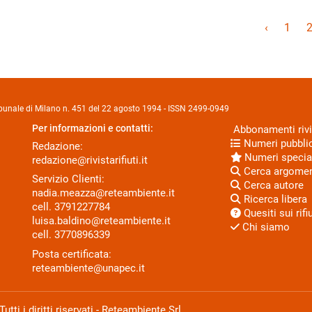
‹
1
Tribunale di Milano n. 451 del 22 agosto 1994 - ISSN 2499-0949
Per informazioni e contatti:
Abbonamenti rivi
Numeri pubblic
Redazione:
Numeri specia
redazione@rivistarifiuti.it
Cerca argome
Servizio Clienti:
Cerca autore
nadia.meazza@reteambiente.it
Ricerca libera
cell.
3791227784
Quesiti sui rifiu
luisa.baldino@reteambiente.it
Chi siamo
cell.
3770896339
Posta certificata:
reteambiente@unapec.it
ti i diritti riservati - Reteambiente Srl