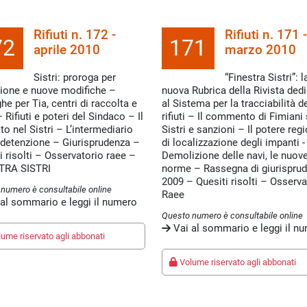
Rifiuti n. 172 -
Rifiuti n. 171 -
72
171
aprile 2010
marzo 2010
Sistri: proroga per
“Finestra Sistri”: l
izione e nuove modifiche –
nuova Rubrica della Rivista ded
he per Tia, centri di raccolta e
al Sistema per la tracciabilità d
 Rifiuti e poteri del Sindaco – Il
rifiuti – Il commento di Fimiani
to nel Sistri – L’intermediario
Sistri e sanzioni – Il potere reg
detenzione – Giurisprudenza –
di localizzazione degli impanti -
i risolti – Osservatorio raee –
Demolizione delle navi, le nuov
TRA SISTRI
norme – Rassegna di giurispru
2009 – Quesiti risolti – Osserva
numero è consultabile online
Raee
al sommario e leggi il numero
Questo numero è consultabile online
Vai al sommario e leggi il n
ume riservato agli abbonati
Volume riservato agli abbonati