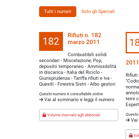
Tutti i numeri
Solo gli Speciali
Rifiuti n. 182
182
1
marzo 2011
Combustibili solidi
secondari - Miscelazione, Pop,
201
deposito temporaneo - Ammissibilità
in discarica - Italia del Riciclo -
Rifiut
Giurisprudenza - Tariffa rifiuti e Iva -
"Codic
Quesiti - Finestra Sistri - Albo gestori
normat
annota
Questo numero è consultabile online
temi c
Vai al sommario e leggi il numero
Espert
Questo 
Volume riservato agli abbonati
Vai 
Vol