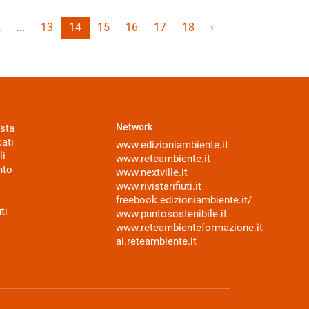
2
...
13
14
15
16
17
18
›
Network
sta
ati
www.edizioniambiente.it
li
www.reteambiente.it
nto
www.nextville.it
www.rivistarifiuti.it
freebook.edizioniambiente.it/
ti
www.puntosostenibile.it
www.reteambienteformazione.it
ai.reteambiente.it