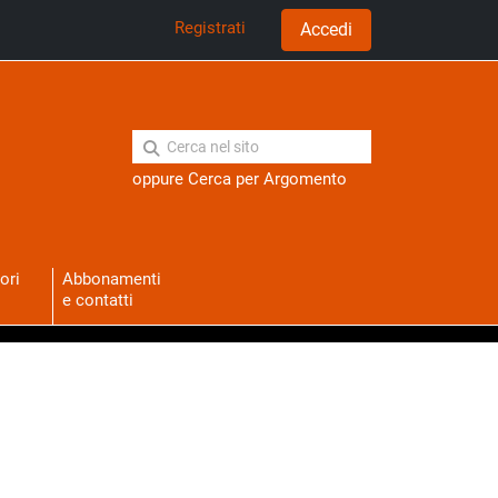
Registrati
Accedi
oppure
Cerca per Argomento
ori
Abbonamenti
e contatti