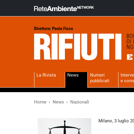
La Rivista
News
Numeri
Interve
pubblicati
e com
Home
News
Nazionali
Milano, 3 luglio 2