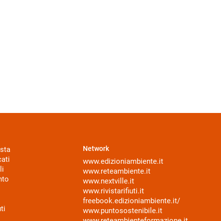
Network
sta
ati
www.edizioniambiente.it
li
www.reteambiente.it
nto
www.nextville.it
www.rivistarifiuti.it
freebook.edizioniambiente.it/
ti
www.puntosostenibile.it
www.reteambienteformazione.it