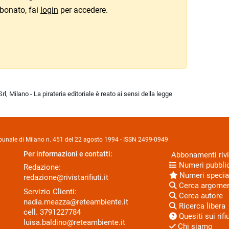
bonato, fai
login
per accedere.
l, Milano - La pirateria editoriale è reato ai sensi della legge
Tribunale di Milano n. 451 del 22 agosto 1994 - ISSN 2499-0949
Per informazioni e contatti:
Abbonamenti rivi
Numeri pubblic
Redazione:
Numeri specia
redazione@rivistarifiuti.it
Cerca argome
Servizio Clienti:
Cerca autore
nadia.meazza@reteambiente.it
Ricerca libera
cell.
3791227784
Quesiti sui rifiu
luisa.baldino@reteambiente.it
Chi siamo