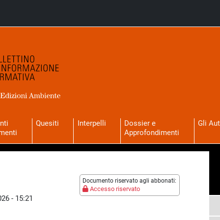
nti
Quesiti
Interpelli
Dossier e
Gli Aut
menti
Approfondimenti
Documento riservato agli abbonati:
Accesso riservato
026 - 15:21