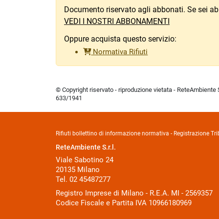
Documento riservato agli abbonati. Se sei ab
VEDI I NOSTRI ABBONAMENTI
Oppure acquista questo servizio:
Normativa Rifiuti
© Copyright riservato - riproduzione vietata - ReteAmbiente Sr
633/1941
Rifiuti bollettino di informazione normativa - Registrazione 
ReteAmbiente S.r.l.
Viale Sabotino 24
20135 Milano
Tel. 02 45487277
Registro Imprese di Milano - R.E.A. MI - 2569357
Codice Fiscale e Partita IVA 10966180969