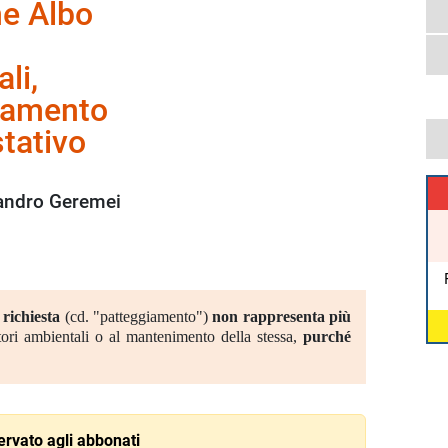
ne Albo
li,
iamento
tativo
andro Geremei
 richiesta
(cd. "patteggiamento")
non rappresenta più
ori ambientali o al mantenimento della stessa,
purché
rvato agli abbonati