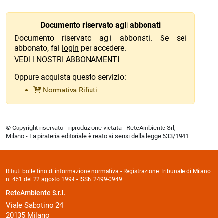
Documento riservato agli abbonati
Documento riservato agli abbonati. Se sei
abbonato, fai
login
per accedere.
VEDI I NOSTRI ABBONAMENTI
Oppure acquista questo servizio:
Normativa Rifiuti
© Copyright riservato - riproduzione vietata - ReteAmbiente Srl,
Milano - La pirateria editoriale è reato ai sensi della legge 633/1941
Rifiuti bollettino di informazione normativa - Registrazione Tribunale di Milano
n. 451 del 22 agosto 1994 - ISSN 2499-0949
ReteAmbiente S.r.l.
Viale Sabotino 24
20135 Milano