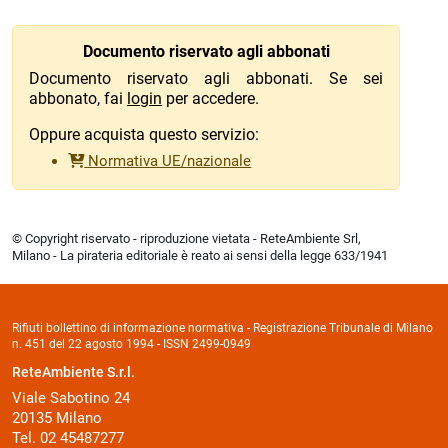
Documento riservato agli abbonati
Documento riservato agli abbonati. Se sei
abbonato, fai
login
per accedere.
Oppure acquista questo servizio:
Normativa UE/nazionale
© Copyright riservato - riproduzione vietata - ReteAmbiente Srl,
Milano - La pirateria editoriale è reato ai sensi della legge 633/1941
Rifiuti bollettino di informazione normativa - Registrazione Tribunale di Milano
n. 451 del 22 agosto 1994 - ISSN 2499-0949
ReteAmbiente S.r.l.
Viale Sabotino 24
20135 Milano
Tel. 02 45487277