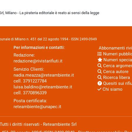
l, Milano - La pirateria editoriale è reato ai sensi della legge
Tribunale di Milano n. 451 del 22 agosto 1994 - ISSN 2499-0949
Per informazioni e contatti:
Abbonamenti rivi
Numeri pubblic
Redazione:
Numeri specia
redazione@rivistarifiuti.it
Cerca argome
Servizio Clienti:
Cerca autore
nadia.meazza@reteambiente.it
Ricerca libera
cell.
3791227784
Quesiti sui rifiu
luisa.baldino@reteambiente.it
Chi siamo
cell.
3770896339
Posta certificata:
reteambiente@unapec.it
ti i diritti riservati - Reteambiente Srl