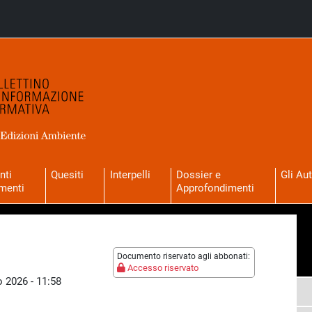
nti
Quesiti
Interpelli
Dossier e
Gli Aut
menti
Approfondimenti
Documento riservato agli abbonati:
Accesso riservato
 2026 - 11:58