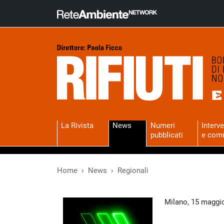
La Rivista
News
Numeri
Interve
pubblicati
e com
Home
News
Regionali
Milano, 15 maggio