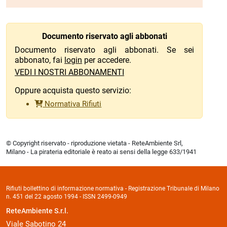
Documento riservato agli abbonati
Documento riservato agli abbonati. Se sei
abbonato, fai
login
per accedere.
VEDI I NOSTRI ABBONAMENTI
Oppure acquista questo servizio:
Normativa Rifiuti
© Copyright riservato - riproduzione vietata - ReteAmbiente Srl,
Milano - La pirateria editoriale è reato ai sensi della legge 633/1941
Rifiuti bollettino di informazione normativa - Registrazione Tribunale di Milano
n. 451 del 22 agosto 1994 - ISSN 2499-0949
ReteAmbiente S.r.l.
Viale Sabotino 24