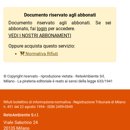
Documento riservato agli abbonati
Documento riservato agli abbonati. Se sei
abbonato, fai
login
per accedere.
VEDI I NOSTRI ABBONAMENTI
Oppure acquista questo servizio:
Normativa Rifiuti
© Copyright riservato - riproduzione vietata - ReteAmbiente Srl,
Milano - La pirateria editoriale è reato ai sensi della legge 633/1941
Rifiuti bollettino di informazione normativa - Registrazione Tribunale di Milano
n. 451 del 22 agosto 1994 - ISSN 2499-0949
ReteAmbiente S.r.l.
Viale Sabotino 24
20135 Milano