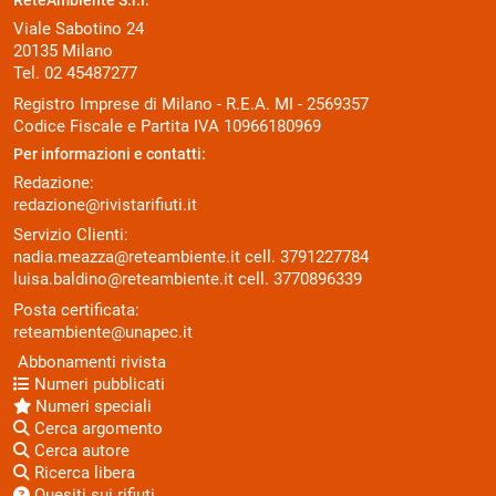
ReteAmbiente S.r.l.
Viale Sabotino 24
20135 Milano
Tel. 02 45487277
Registro Imprese di Milano - R.E.A. MI - 2569357
Codice Fiscale e Partita IVA 10966180969
Per informazioni e contatti:
Redazione:
redazione@rivistarifiuti.it
Servizio Clienti:
nadia.meazza@reteambiente.it
cell.
3791227784
luisa.baldino@reteambiente.it
cell.
3770896339
Posta certificata:
reteambiente@unapec.it
Abbonamenti rivista
Numeri pubblicati
Numeri speciali
Cerca argomento
Cerca autore
Ricerca libera
Quesiti sui rifiuti