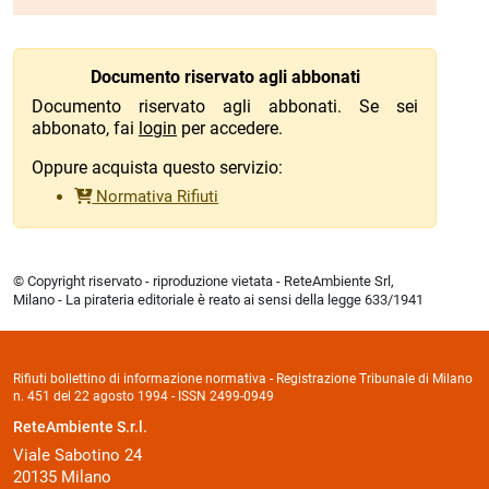
Documento riservato agli abbonati
Documento riservato agli abbonati. Se sei
abbonato, fai
login
per accedere.
Oppure acquista questo servizio:
Normativa Rifiuti
© Copyright riservato - riproduzione vietata - ReteAmbiente Srl,
Milano - La pirateria editoriale è reato ai sensi della legge 633/1941
Rifiuti bollettino di informazione normativa - Registrazione Tribunale di Milano
n. 451 del 22 agosto 1994 - ISSN 2499-0949
ReteAmbiente S.r.l.
Viale Sabotino 24
20135 Milano