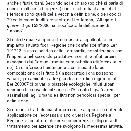
anche rifiuti urbani. Secondo noi è chiaro (poiché si parla di
eccezionali casi di urgenza) che i rifiuti urbani a cui ci si
riferisce sono quelli della vecchia definizione, cioè i codici
20 della raccolta differenziata; nel frattempo, l’Allegato L-
quater
, Dlgs 152/2006 ha modificato la definizione di
“urbano”.
Si chiede quale aliquota di ecotassa va applicata a un
impianto situato fuori Regione che conferisce rifiuto Eer
191212 in una discarica della Lombardia, considerando che
l’impianto nel suo ciclo produttivo non ritira rifiuti urbani
assegnati dai Comuni tramite gara pubblica (differenziati o
no). Ci si riferisce tipicamente a un impianto la cui
composizione del rifiuto è (in percentuali che possono
variare) proveniente da tre grandi aree: rifiuti ingombranti
Eer 200307 di privati o piazzole ecologiche, rifiuti urbani
secondo la nuova definizione dell’Allegato L-
quater
(ex
assimilabili agli urbani) e rifiuti non pericolosi speciali per
definizione.
Si ritiene si tratti di una stortura che le aliquote e i criteri di
applicazione dell’ecotassa siano diversi da Regione a
Regione, è un fattore che crea concorrenza e disparità di
trattamento per aziende che svolgono la medesima attività.