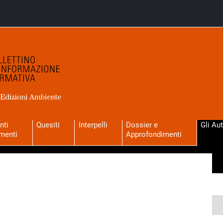
nti
Quesiti
Interpelli
Dossier e
Gli Aut
menti
Approfondimenti