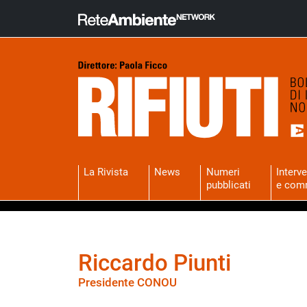
La Rivista
News
Numeri
Interve
pubblicati
e com
Riccardo Piunti
Presidente CONOU