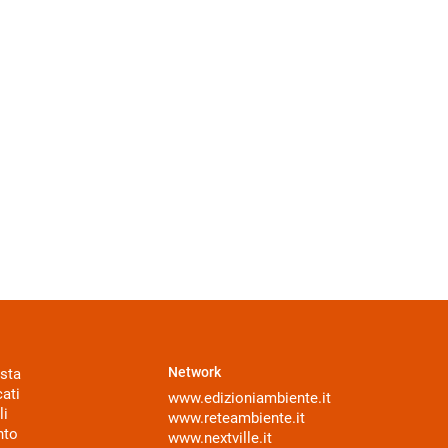
Network
sta
ati
www.edizioniambiente.it
li
www.reteambiente.it
nto
www.nextville.it