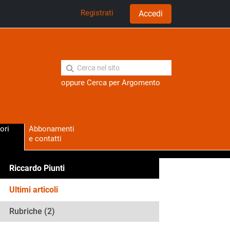
Registrati
Accedi
oppure
Cerca per Argomento
ori
Abbonamenti
e contatti
Riccardo Piunti
Ultimi articoli
Rubriche (2)